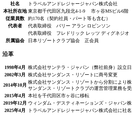
社名
トラベルアンドレジャージャパン株式会社
本社所在地
東京都千代田区九段北4-1-9 市ヶ谷MSビル6階
従業員数
約170名（契約社員・パート等も含む）
代表者
代表取締役 バリー アラン ロビンソン
代表取締役 フレドリック レッツ ディグネジオ
所属協会
日本リゾートクラブ協会 正会員
沿革
1998年4月
株式会社サンテラ・ジャパン（弊社前身）設立
日
2002年3月
株式会社サンダンス・
リゾート
に商号変更
株式会社サンダンス・
リゾート
から分割により株
2014年10月
サンダンス・リゾートクラブの
運営
管理
業務
を
受
2015年4月
本社を千代田区市ヶ谷に移転
2019年12月
ウィンダム・デスティネーションズ・ジャパン
株
2025年4月
トラベルアンドレジャージャパン株式会社
に社名