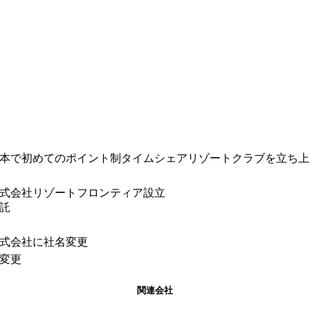
本
で
初めて
の
ポイント制
タイム
シェア
リゾート
クラブ
を
立ち上
式会社リゾートフロンティア
設立
託
式
会社
に社名変更
変更
関連会社